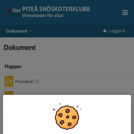
PITEÅ SNÖSKOTERKLUBB
Vinterleder för alla!
Logga in
Dokument
Dokument
Mappar
Protokoll
(0)
Rullande sponsorer
(14)