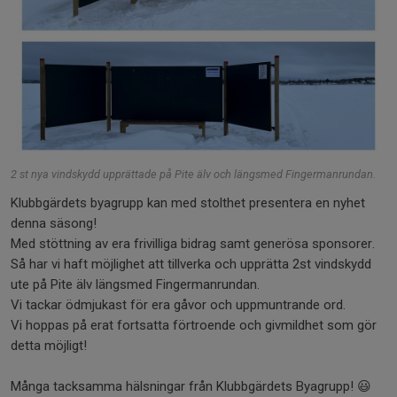
2 st nya vindskydd upprättade på Pite älv och längsmed Fingermanrundan.
Klubbgärdets byagrupp kan med stolthet presentera en nyhet
denna säsong!
Med stöttning av era frivilliga bidrag samt generösa sponsorer.
Så har vi haft möjlighet att tillverka och upprätta 2st vindskydd
ute på Pite älv längsmed Fingermanrundan.
Vi tackar ödmjukast för era gåvor och uppmuntrande ord.
Vi hoppas på erat fortsatta förtroende och givmildhet som gör
detta möjligt!
Många tacksamma hälsningar från Klubbgärdets Byagrupp! 😃