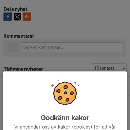
Dela nyhet
Kommentarer
Tidigare nyheter
Vill du vara först ut i vinter?
12 jul, 21:30
0
Det varma vädret fortsätter…
17 mar, 13:13
0
Godkänn kakor
Solens strålar börjar att värma...
Vi använder oss av kakor (cookies) för att vår
9 feb, 17:20
0