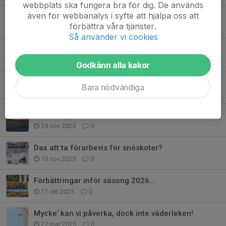
webbplats ska fungera bra för dig. De används
även för webbanalys i syfte att hjälpa oss att
Vinnaren utsedd i årets sponsorlotteri!
förbättra våra tjänster.
9 feb, 11:40
0
Så använder vi cookies
GOTT NYTT (skoter) ÅR!
31 dec 2025
0
Godkänn alla kakor
STÖTTA OCH VINN!
Bara nödvändiga
6 dec 2025
0
I väntan på snön…
24 nov 2025
0
Dax att ta förarbevis för snöskoter?
13 nov 2025
0
Förbättringar inför säsong 2026…
11 okt 2025
0
Mycke’ kan vi påverka, dock inte väderleken!
27 mar 2025
0