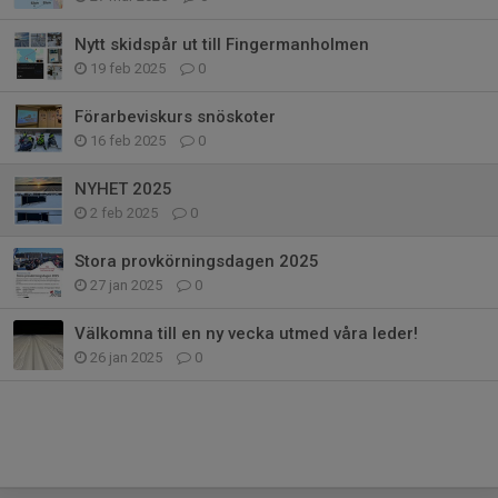
Nytt skidspår ut till Fingermanholmen
19 feb 2025
0
Förarbeviskurs snöskoter
16 feb 2025
0
NYHET 2025
2 feb 2025
0
Stora provkörningsdagen 2025
27 jan 2025
0
Välkomna till en ny vecka utmed våra leder!
26 jan 2025
0