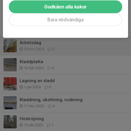
Godkänn alla kakor
Bara nödvändiga
Tidigare nyheter
Arbetsdag
10 nov 2024
0
Kladdplatta
16 feb 2024
0
Lagning av sladd
1 jan 2024
0
Kladdning, skottning, ruskning
17 dec 2023
0
Höströjning
15 okt 2023
1