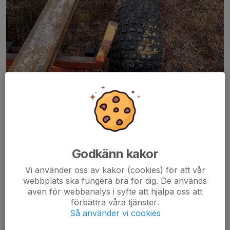
Blev en ny bro, röjning av sly och skyltfix i helgen.
Godkänn kakor
Kul att vara igång för säsongen 👍😃
Vi använder oss av kakor (cookies) för att vår
Dela nyhet
webbplats ska fungera bra för dig. De används
även för webbanalys i syfte att hjälpa oss att
förbättra våra tjänster.
Så använder vi cookies
Kommentarer